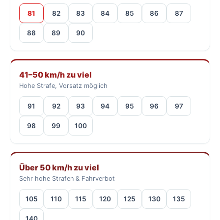
81
82
83
84
85
86
87
88
89
90
41–50 km/h zu viel
Hohe Strafe, Vorsatz möglich
91
92
93
94
95
96
97
98
99
100
Über 50 km/h zu viel
Sehr hohe Strafen & Fahrverbot
105
110
115
120
125
130
135
140