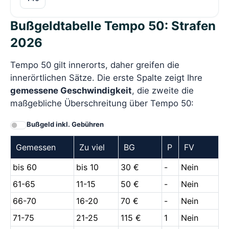
Bußgeldtabelle Tempo 50: Strafen
2026
Tempo 50 gilt innerorts, daher greifen die
innerörtlichen Sätze. Die erste Spalte zeigt Ihre
gemessene Geschwindigkeit
, die zweite die
maßgebliche Überschreitung über Tempo 50:
Bußgeld inkl. Gebühren
Gemessen
Zu viel
BG
P
FV
bis 60
bis 10
30 €
-
Nein
61-65
11-15
50 €
-
Nein
66-70
16-20
70 €
-
Nein
71-75
21-25
115 €
1
Nein