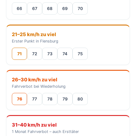
66
67
68
69
70
21–25 km/h zu viel
Erster Punkt in Flensburg
71
72
73
74
75
26–30 km/h zu viel
Fahrverbot bei Wiederholung
76
77
78
79
80
31–40 km/h zu viel
1 Monat Fahrverbot – auch Ersttäter