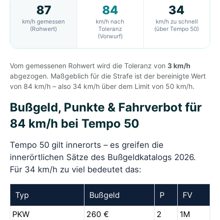
87
84
34
km/h gemessen
km/h nach
km/h zu schnell
(Rohwert)
Toleranz
(über Tempo 50)
(Vorwurf)
Vom gemessenen Rohwert wird die Toleranz von
3 km/h
abgezogen. Maßgeblich für die Strafe ist der bereinigte Wert
von 84 km/h – also 34 km/h über dem Limit von 50 km/h.
Bußgeld, Punkte & Fahrverbot für
84 km/h bei Tempo 50
Tempo 50 gilt innerorts – es greifen die
innerörtlichen Sätze des Bußgeldkatalogs 2026.
Für 34 km/h zu viel bedeutet das:
Typ
Bußgeld
P
FV
PKW
260 €
2
1M