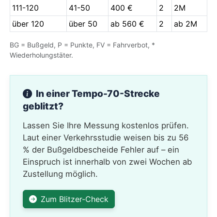
111-120
41-50
400 €
2
2M
über 120
über 50
ab 560 €
2
ab 2M
BG = Bußgeld, P = Punkte, FV = Fahrverbot, *
Wiederholungstäter.
In einer Tempo-70-Strecke
geblitzt?
Lassen Sie Ihre Messung kostenlos prüfen.
Laut einer Verkehrsstudie weisen bis zu 56
% der Bußgeldbescheide Fehler auf – ein
Einspruch ist innerhalb von zwei Wochen ab
Zustellung möglich.
Zum Blitzer-Check