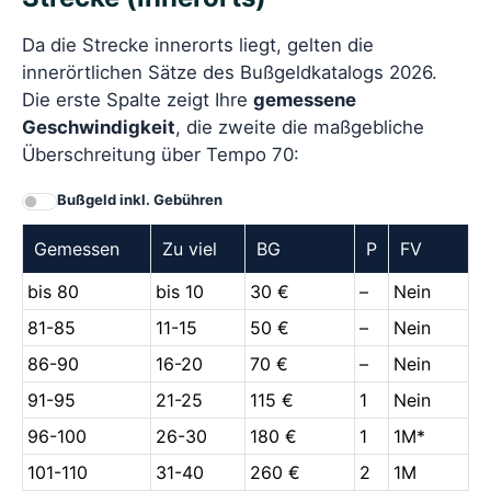
Da die Strecke innerorts liegt, gelten die
innerörtlichen Sätze des Bußgeldkatalogs 2026.
Die erste Spalte zeigt Ihre
gemessene
Geschwindigkeit
, die zweite die maßgebliche
Überschreitung über Tempo 70:
Bußgeld inkl. Gebühren
Gemessen
Zu viel
BG
P
FV
bis 80
bis 10
30 €
–
Nein
81-85
11-15
50 €
–
Nein
86-90
16-20
70 €
–
Nein
91-95
21-25
115 €
1
Nein
96-100
26-30
180 €
1
1M*
101-110
31-40
260 €
2
1M