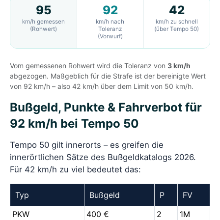
95
92
42
km/h gemessen
km/h nach
km/h zu schnell
(Rohwert)
Toleranz
(über Tempo 50)
(Vorwurf)
Vom gemessenen Rohwert wird die Toleranz von
3 km/h
abgezogen. Maßgeblich für die Strafe ist der bereinigte Wert
von 92 km/h – also 42 km/h über dem Limit von 50 km/h.
Bußgeld, Punkte & Fahrverbot für
92 km/h bei Tempo 50
Tempo 50 gilt innerorts – es greifen die
innerörtlichen Sätze des Bußgeldkatalogs 2026.
Für 42 km/h zu viel bedeutet das:
Typ
Bußgeld
P
FV
PKW
400 €
2
1M