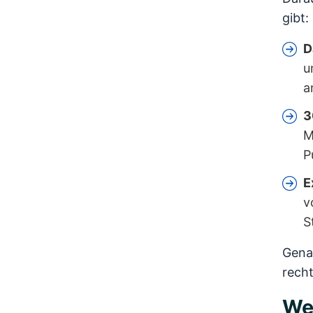
gibt:
D
u
a
3
M
P
E
v
S
Genau
recht
We