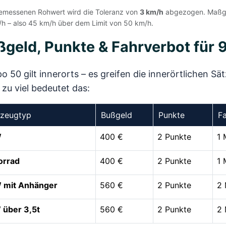
messenen Rohwert wird die Toleranz von
3 km/h
abgezogen. Maßgebl
h – also 45 km/h über dem Limit von 50 km/h.
ßgeld, Punkte & Fahrverbot für
 50 gilt innerorts – es greifen die innerörtlichen S
zu viel bedeutet das:
rzeugtyp
Bußgeld
Punkte
F
W
400 €
2 Punkte
1 
orrad
400 €
2 Punkte
1 
 mit Anhänger
560 €
2 Punkte
2 
über 3,5t
560 €
2 Punkte
2 