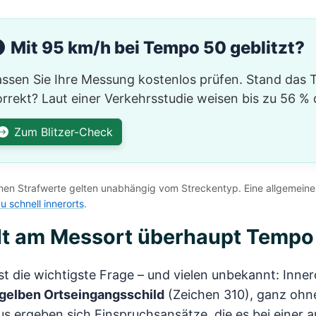
Mit 95 km/h bei Tempo 50 geblitzt?
assen Sie Ihre Messung kostenlos prüfen. Stand das
rrekt? Laut einer Verkehrsstudie weisen bis zu 56 %
Zum Blitzer-Check
inen Strafwerte gelten unabhängig vom Streckentyp. Eine allgemeine 
u schnell innerorts
.
lt am Messort überhaupt Tempo
st die wichtigste Frage – und vielen unbekannt: Inne
gelben Ortseingangsschild
(Zeichen 310), ganz ohne
s ergeben sich Einspruchsansätze, die es bei einer 