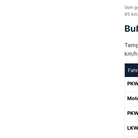
Vom ge
95 km/
Bu
Tempo
km/h 
Fah
PK
Mot
PKW
LKW 