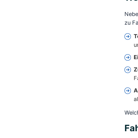
Neben
zu Fa
T
u
E
Z
F
A
a
Welch
Fah