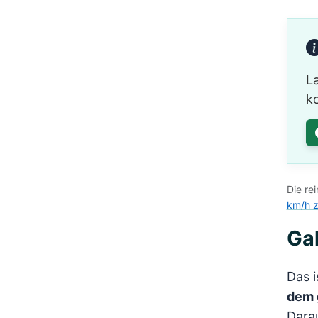
L
ko
Die re
km/h z
Ga
Das i
dem 
Darau