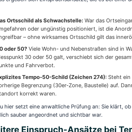
as Ortsschild als Schwachstelle:
War das Ortseinga
mgefahren oder ungünstig positioniert, ist die Anord
ngreifbar – ohne wirksames Ortsschild gilt das innerör
0 oder 50?
Viele Wohn- und Nebenstraßen sind in Wah
esspunkt 30 oder 50 galt, verschiebt sich der gesam
unkte und Fahrverbot.
xplizites Tempo-50-Schild (Zeichen 274):
Steht ein 
orherige Begrenzung (30er-Zone, Baustelle) auf. Da
tandort korrekt waren.
 hier setzt eine anwaltliche Prüfung an: Sie klärt, 
lich sauber angeordnet und sichtbar war.
itere Einspruch-Ansätze bei T