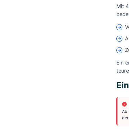
Mit 4
bede
V
A
Z
Ein e
teur
Ein
Ab 
der