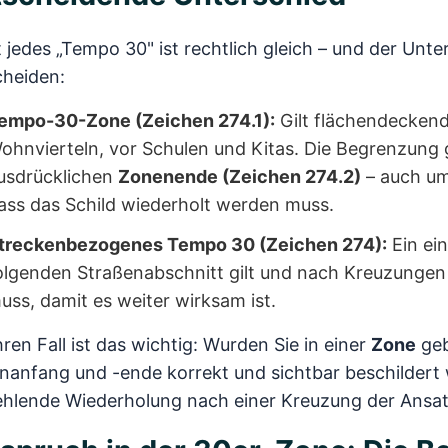
 jedes „Tempo 30" ist rechtlich gleich – und der Unt
cheiden:
empo-30-Zone (Zeichen 274.1):
Gilt flächendeckend 
ohnvierteln, vor Schulen und Kitas. Die Begrenzung 
usdrücklichen
Zonenende (Zeichen 274.2)
– auch um
ass das Schild wiederholt werden muss.
treckenbezogenes Tempo 30 (Zeichen 274):
Ein ein
olgenden Straßenabschnitt gilt und nach Kreuzungen
uss, damit es weiter wirksam ist.
hren Fall ist das wichtig: Wurden Sie in einer
Zone
geb
nanfang und -ende korrekt und sichtbar beschildert
fehlende Wiederholung nach einer Kreuzung der Ansa