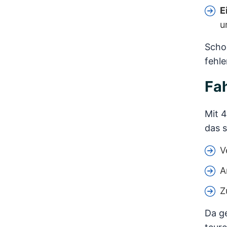
E
u
Schon
fehle
Fah
Mit 4
das s
V
A
Z
Da ge