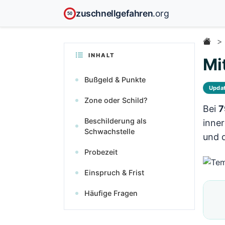
zuschnellgefahren
.org
50
INHALT
Mi
Bußgeld & Punkte
Upda
Zone oder Schild?
Bei
7
Beschilderung als
inner
Schwachstelle
und d
Probezeit
Einspruch & Frist
Häufige Fragen