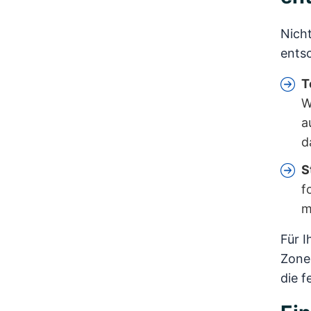
Nicht
ents
T
W
a
d
S
f
m
Für I
Zone
die 