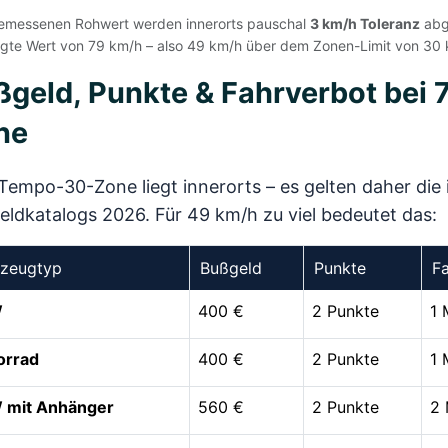
messenen Rohwert werden innerorts pauschal
3 km/h Toleranz
abge
igte Wert von 79 km/h – also 49 km/h über dem Zonen-Limit von 30 
geld, Punkte & Fahrverbot bei 
ne
Tempo-30-Zone liegt innerorts – es gelten daher die 
ldkatalogs 2026. Für 49 km/h zu viel bedeutet das:
rzeugtyp
Bußgeld
Punkte
F
W
400 €
2 Punkte
1 
orrad
400 €
2 Punkte
1 
 mit Anhänger
560 €
2 Punkte
2 