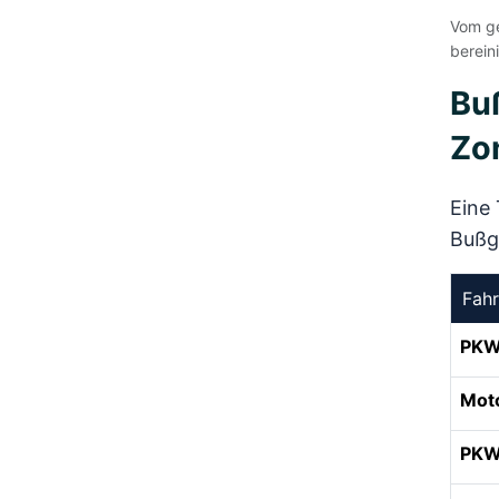
Vom ge
berein
Buß
Zo
Eine 
Bußge
Fah
PK
Mot
PKW