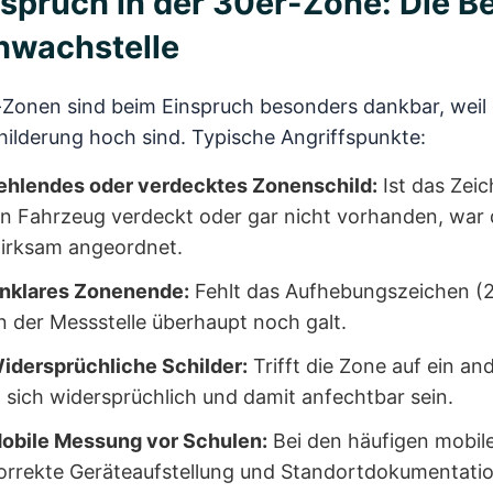
spruch in der 30er-Zone: Die B
hwachstelle
-Zonen sind beim Einspruch besonders dankbar, weil 
ilderung hoch sind. Typische Angriffspunkte:
ehlendes oder verdecktes Zonenschild:
Ist das Zei
in Fahrzeug verdeckt oder gar nicht vorhanden, war d
irksam angeordnet.
nklares Zonenende:
Fehlt das Aufhebungszeichen (27
n der Messstelle überhaupt noch galt.
idersprüchliche Schilder:
Trifft die Zone auf ein a
n sich widersprüchlich und damit anfechtbar sein.
obile Messung vor Schulen:
Bei den häufigen mobile
orrekte Geräteaufstellung und Standortdokumentation