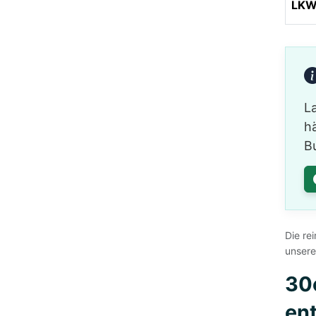
LKW 
L
hä
B
Die re
unsere
30
en