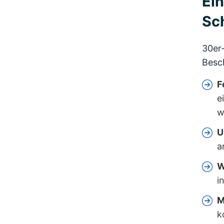
Ein
Sc
30er
Besch
F
e
w
U
a
W
i
M
k