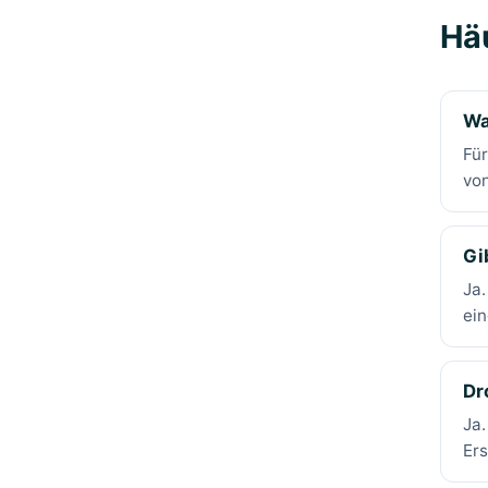
Hä
Wa
Für
von
Gi
Ja.
ein
Dr
Ja.
Ers