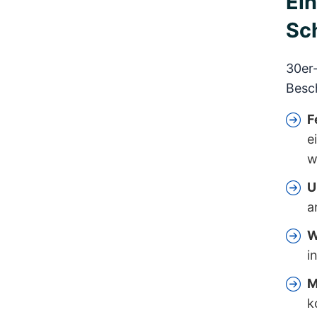
Ein
Sc
30er
Besch
F
e
w
U
a
W
i
M
k