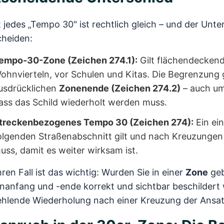
 jedes „Tempo 30" ist rechtlich gleich – und der Unt
cheiden:
empo-30-Zone (Zeichen 274.1):
Gilt flächendeckend 
ohnvierteln, vor Schulen und Kitas. Die Begrenzung 
usdrücklichen
Zonenende (Zeichen 274.2)
– auch um
ass das Schild wiederholt werden muss.
treckenbezogenes Tempo 30 (Zeichen 274):
Ein ein
olgenden Straßenabschnitt gilt und nach Kreuzungen
uss, damit es weiter wirksam ist.
hren Fall ist das wichtig: Wurden Sie in einer
Zone
geb
nanfang und -ende korrekt und sichtbar beschildert
fehlende Wiederholung nach einer Kreuzung der Ansa