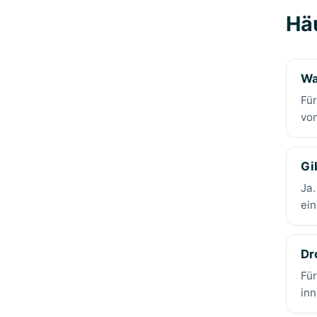
Hä
Wa
Für
von
Gi
Ja.
ein
Dr
Für
inn