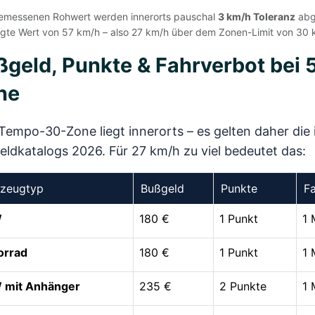
messenen Rohwert werden innerorts pauschal
3 km/h Toleranz
abge
igte Wert von 57 km/h – also 27 km/h über dem Zonen-Limit von 30 
geld, Punkte & Fahrverbot bei 
ne
Tempo-30-Zone liegt innerorts – es gelten daher die 
ldkatalogs 2026. Für 27 km/h zu viel bedeutet das:
rzeugtyp
Bußgeld
Punkte
F
W
180 €
1 Punkt
1 
orrad
180 €
1 Punkt
1 
 mit Anhänger
235 €
2 Punkte
1 