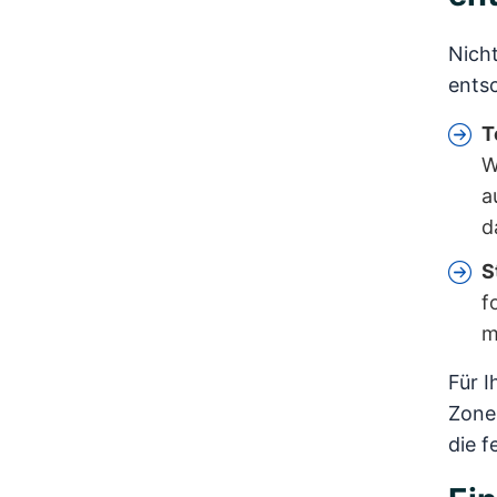
Nicht
ents
T
W
a
d
S
f
m
Für I
Zone
die 