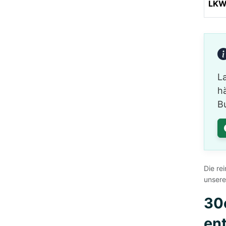
LKW 
L
hä
B
Die re
unsere
30
en