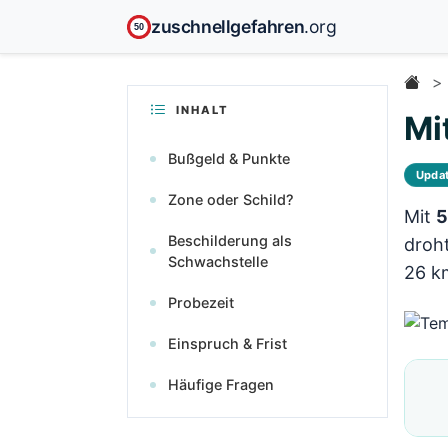
zuschnellgefahren
.org
50
INHALT
Mi
Bußgeld & Punkte
Upda
Zone oder Schild?
Mit
5
Beschilderung als
droht
Schwachstelle
26 k
Probezeit
Einspruch & Frist
Häufige Fragen