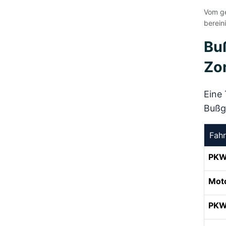
Vom ge
berein
Buß
Zo
Eine 
Bußge
Fah
PK
Mot
PKW