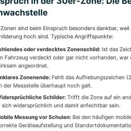
spruch in der 30er-Zone: Die B
hwachstelle
-Zonen sind beim Einspruch besonders dankbar, weil 
ilderung hoch sind. Typische Angriffspunkte:
ehlendes oder verdecktes Zonenschild:
Ist das Zei
in Fahrzeug verdeckt oder gar nicht vorhanden, war d
irksam angeordnet.
nklares Zonenende:
Fehlt das Aufhebungszeichen (27
n der Messstelle überhaupt noch galt.
idersprüchliche Schilder:
Trifft die Zone auf ein a
n sich widersprüchlich und damit anfechtbar sein.
obile Messung vor Schulen:
Bei den häufigen mobile
orrekte Geräteaufstellung und Standortdokumentation