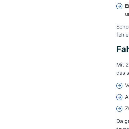
E
u
Schon
fehle
Fah
Mit 2
das s
V
A
Z
Da ge