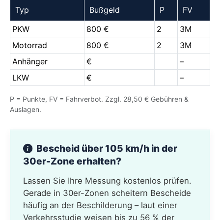
Typ
Bußgeld
P
FV
PKW
800 €
2
3M
Motorrad
800 €
2
3M
Anhänger
€
–
LKW
€
–
P = Punkte, FV = Fahrverbot. Zzgl. 28,50 € Gebühren &
Auslagen.
Bescheid über 105 km/h in der
30er-Zone erhalten?
Lassen Sie Ihre Messung kostenlos prüfen.
Gerade in 30er-Zonen scheitern Bescheide
häufig an der Beschilderung – laut einer
Verkehrsstudie weisen bis zu 56 % der