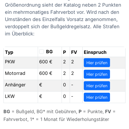
Größenordnung sieht der Katalog neben 2 Punkten
ein mehrmonatiges Fahrverbot vor. Wird nach den
Umständen des Einzelfalls Vorsatz angenommen,
verdoppelt sich der Bußgeldregelsatz. Alle Strafen
im Überblick:
BG
Typ
P
FV
Einspruch
PKW
600 €
2
2
Hier prüfen
Motorrad
600 €
2
2
Hier prüfen
Anhänger
€
0
-
Hier prüfen
LKW
€
0
-
Hier prüfen
BG
= Bußgeld, BG* mit Gebühren,
P
= Punkte,
FV
=
Fahrverbot, 1* = 1 Monat für Wiederholungstäter