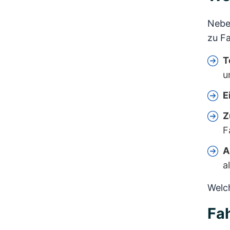
Neben
zu Fa
T
u
E
Z
F
A
a
Welch
Fah