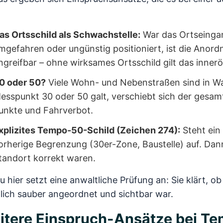
as Ortsschild als Schwachstelle:
War das Ortseinga
mgefahren oder ungünstig positioniert, ist die Anord
ngreifbar – ohne wirksames Ortsschild gilt das innerör
0 oder 50?
Viele Wohn- und Nebenstraßen sind in Wah
esspunkt 30 oder 50 galt, verschiebt sich der gesam
unkte und Fahrverbot.
xplizites Tempo-50-Schild (Zeichen 274):
Steht ein 
orherige Begrenzung (30er-Zone, Baustelle) auf. Da
tandort korrekt waren.
 hier setzt eine anwaltliche Prüfung an: Sie klärt, 
lich sauber angeordnet und sichtbar war.
itere Einspruch-Ansätze bei T