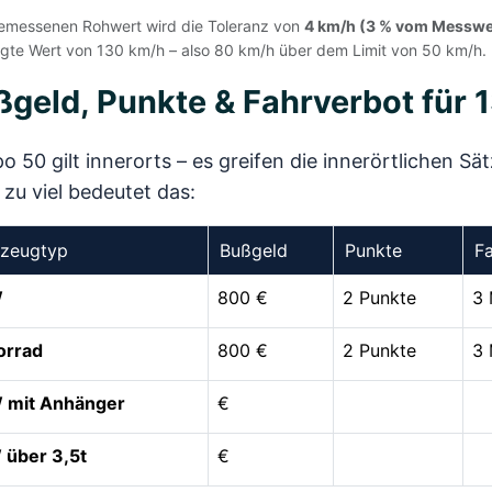
messenen Rohwert wird die Toleranz von
4 km/h (3 % vom Messwe
igte Wert von 130 km/h – also 80 km/h über dem Limit von 50 km/h.
ßgeld, Punkte & Fahrverbot für
 50 gilt innerorts – es greifen die innerörtlichen S
zu viel bedeutet das:
rzeugtyp
Bußgeld
Punkte
F
W
800 €
2 Punkte
3 
orrad
800 €
2 Punkte
3 
 mit Anhänger
€
über 3,5t
€