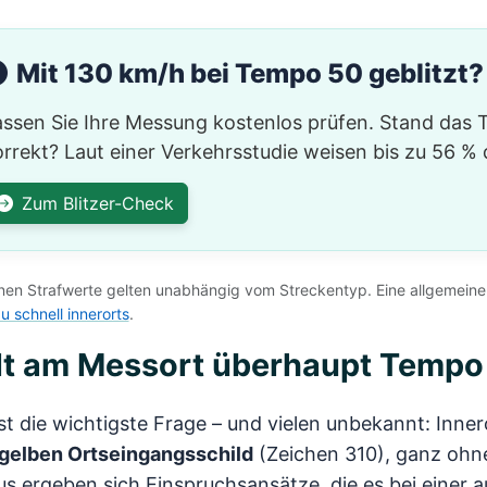
Mit 130 km/h bei Tempo 50 geblitzt?
assen Sie Ihre Messung kostenlos prüfen. Stand das
rrekt? Laut einer Verkehrsstudie weisen bis zu 56 %
Zum Blitzer-Check
inen Strafwerte gelten unabhängig vom Streckentyp. Eine allgemeine 
u schnell innerorts
.
lt am Messort überhaupt Tempo
st die wichtigste Frage – und vielen unbekannt: Inne
gelben Ortseingangsschild
(Zeichen 310), ganz ohne
s ergeben sich Einspruchsansätze, die es bei einer 