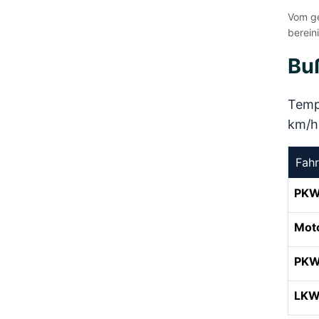
Vom ge
berein
Bu
Tempo
km/h 
Fah
PK
Mot
PKW
LKW 