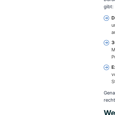
gibt:
D
u
a
3
M
P
E
v
S
Genau
recht
We