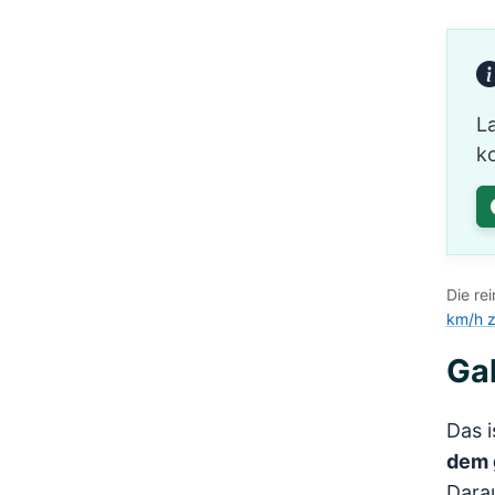
L
ko
Die re
km/h z
Ga
Das i
dem 
Darau