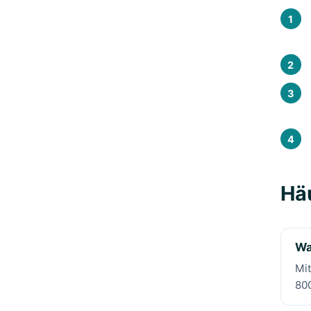
Häu
Wa
Mit
800