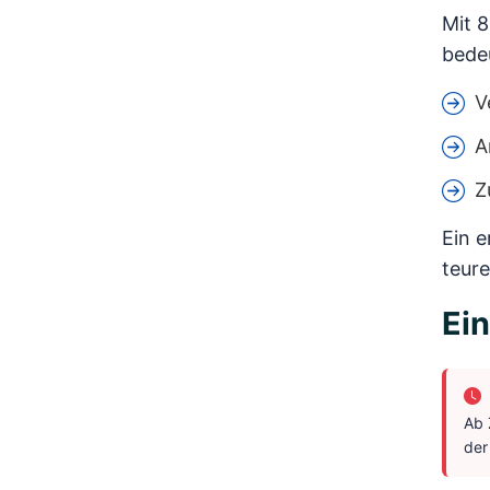
Mit 8
bede
V
A
Z
Ein e
teur
Ein
Ab 
der